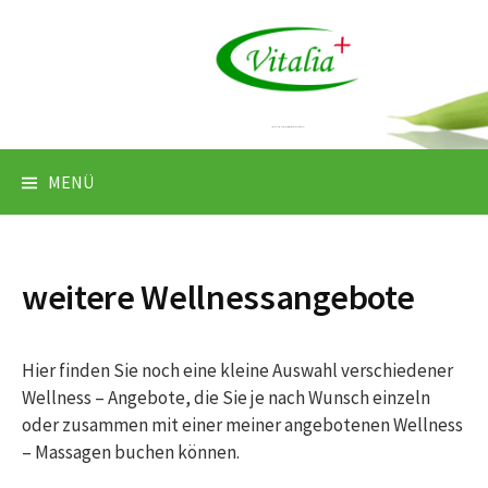
Springe
zum
Inhalt
VitaliaPlus in Hassel macht Sie Fit, Gesund & Entspannt
MENÜ
weitere Wellnessangebote
Hier finden Sie noch eine kleine Auswahl verschiedener
Wellness – Angebote, die Sie je nach Wunsch einzeln
oder zusammen mit einer meiner angebotenen Wellness
– Massagen buchen können.